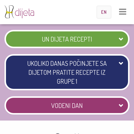
Toggle
EN
navigat
UN DIJETA RECEPTI
UKOLIKO DANAS POČINJETE SA
DIJETOM PRATITE RECEPTE IZ
GRUPE 1
VODENI DAN