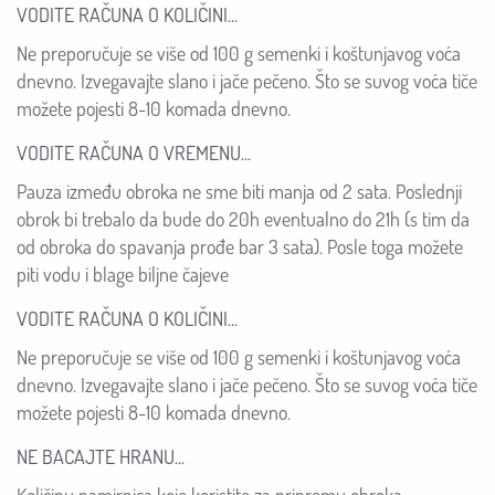
VODITE RAČUNA O KOLIČINI...
Ne preporučuje se više od 100 g semenki i koštunjavog voća
dnevno. Izvegavajte slano i jače pečeno. Što se suvog voća tiče
možete pojesti 8-10 komada dnevno.
VODITE RAČUNA O VREMENU...
Pauza između obroka ne sme biti manja od 2 sata. Poslednji
obrok bi trebalo da bude do 20h eventualno do 21h (s tim da
od obroka do spavanja prođe bar 3 sata). Posle toga možete
piti vodu i blage biljne čajeve
VODITE RAČUNA O KOLIČINI...
Ne preporučuje se više od 100 g semenki i koštunjavog voća
dnevno. Izvegavajte slano i jače pečeno. Što se suvog voća tiče
možete pojesti 8-10 komada dnevno.
NE BACAJTE HRANU...
Količinu namirnica koje koristite za pripremu obroka