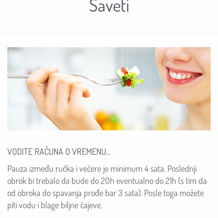
Saveti
VODITE RAČUNA O VREMENU...
Pauza između ručka i večere je minimum 4 sata. Poslednji
obrok bi trebalo da bude do 20h eventualno do 21h (s tim da
od obroka do spavanja prođe bar 3 sata). Posle toga možete
piti vodu i blage biljne čajeve.