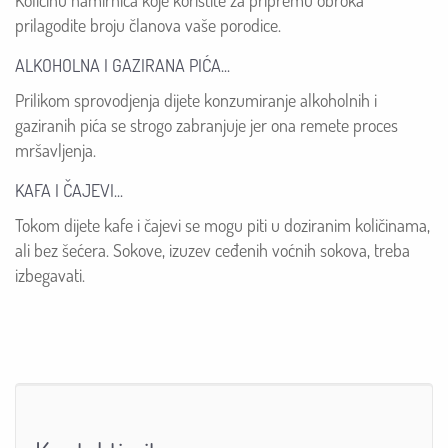
prilagodite broju članova vaše porodice.
ALKOHOLNA I GAZIRANA PIĆA...
Prilikom sprovodjenja dijete konzumiranje alkoholnih i
gaziranih pića se strogo zabranjuje jer ona remete proces
mršavljenja.
KAFA I ČAJEVI...
Tokom dijete kafe i čajevi se mogu piti u doziranim količinama,
ali bez šećera. Sokove, izuzev ceđenih voćnih sokova, treba
izbegavati.