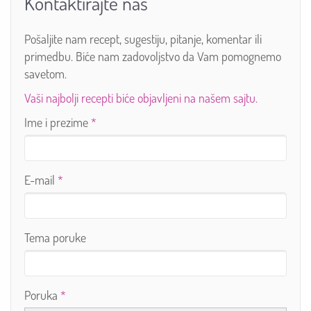
Kontaktirajte nas
Pošaljite nam recept, sugestiju, pitanje, komentar ili
primedbu. Biće nam zadovoljstvo da Vam pomognemo
savetom.
Vaši najbolji recepti biće objavljeni na našem sajtu.
Ime i prezime
*
E-mail
*
Tema poruke
Poruka
*