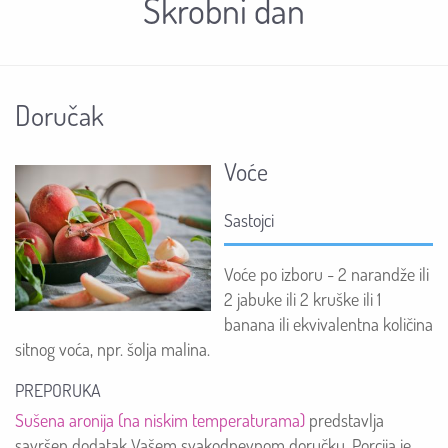
Skrobni dan
Doručak
Voće
Sastojci
Voće po izboru - 2 narandže ili
2 jabuke ili 2 kruške ili 1
banana ili ekvivalentna količina
sitnog voća, npr. šolja malina.
PREPORUKA
Sušena aronija (na niskim temperaturama)
predstavlja
savršen dodatak Vašem svakodnevnom doručku. Porcija je