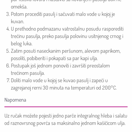
omekša.
Potom procediti pasulj i sačuvati malo vode u kojoj je
kuvan.
U prethodno podmazanu vatrostalnu posudu rasporediti
trećinu pasulja, preko pasulja polovinu usitnjenog crnog i
belog luka.
Zatim posuti naseckanim peršunom, alevom paprikom,
posoliti, pobiberiti i pokapati sa par kapi ulja.
Postupak još jednom ponoviti i završiti preostalom
trećinom pasulja.
Doliti malo vode u kojoj se kuvao pasulj i zapeći u
zagrejanoj rerni 30 minuta na temperaturi od 200°C.
Napomena
Uz ručak možete pojesti jedno parče integralnog hleba i salatu
od raznovrsnog povrća sa maksinalno jednom kašičicom ulja
.