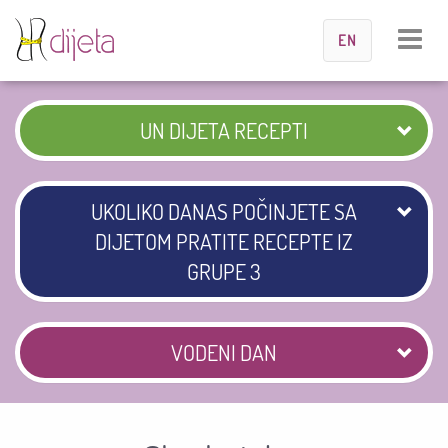
Toggle
EN
navigat
UN DIJETA RECEPTI
UKOLIKO DANAS POČINJETE SA
DIJETOM PRATITE RECEPTE IZ
GRUPE 3
VODENI DAN