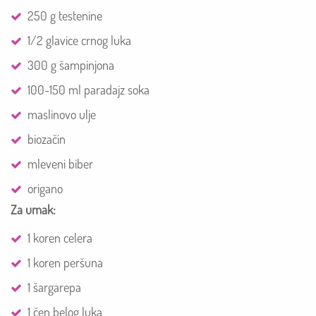
250 g testenine
1/2 glavice crnog luka
300 g šampinjona
100-150 ml paradajz soka
maslinovo ulje
biozačin
mleveni biber
origano
Za umak:
1 koren celera
1 koren peršuna
1 šargarepa
1 čen belog luka