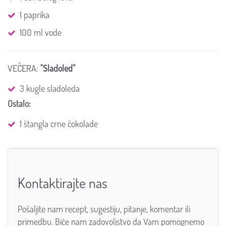
1 paprika
100 ml vode
VEČERA:
"Sladoled"
3 kugle sladoleda
Ostalo:
1 štangla crne čokolade
Kontaktirajte nas
Pošaljite nam recept, sugestiju, pitanje, komentar ili
primedbu. Biće nam zadovoljstvo da Vam pomognemo