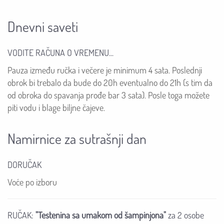
Dnevni saveti
VODITE RAČUNA O VREMENU...
Pauza između ručka i večere je minimum 4 sata. Poslednji
obrok bi trebalo da bude do 20h eventualno do 21h (s tim da
od obroka do spavanja prođe bar 3 sata). Posle toga možete
piti vodu i blage biljne čajeve.
Namirnice za sutrašnji dan
DORUČAK
Voće po izboru
RUČAK:
"Testenina sa umakom od šampinjona"
za 2 osobe