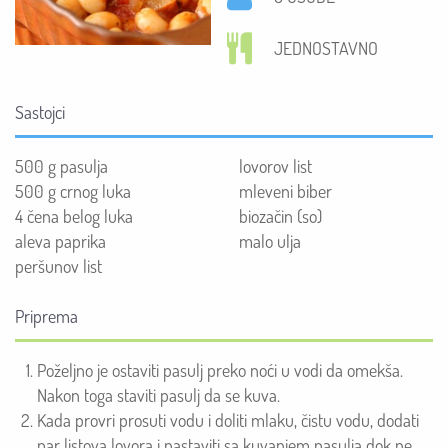
JEDNOSTAVNO
Sastojci
500 g pasulja
lovorov list
500 g crnog luka
mleveni biber
4 čena belog luka
biozačin (so)
aleva paprika
malo ulja
peršunov list
Priprema
Poželjno je ostaviti pasulj preko noći u vodi da omekša.
Nakon toga staviti pasulj da se kuva.
Kada provri prosuti vodu i doliti mlaku, čistu vodu, dodati
par listova lovora i nastaviti sa kuvanjem pasulja dok ne