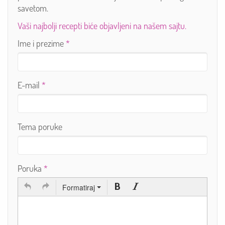
savetom.
Vaši najbolji recepti biće objavljeni na našem sajtu.
Ime i prezime
*
E-mail
*
Tema poruke
Poruka
*
Formatiraj