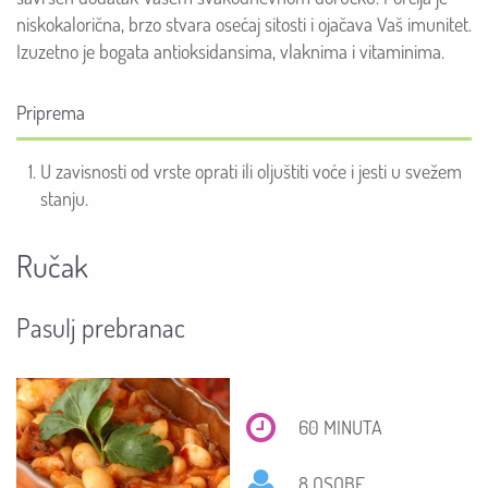
niskokalorična, brzo stvara osećaj sitosti i ojačava Vaš imunitet.
Izuzetno je bogata antioksidansima, vlaknima i vitaminima.
Priprema
U zavisnosti od vrste oprati ili oljuštiti voće i jesti u svežem
stanju.
Ručak
Pasulj prebranac
60 MINUTA
8 OSOBE